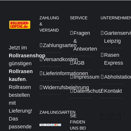
ZAHLUNG
SERVICE
UNTERNEHME
&
VERSAND
Fragen
Gartenserv
&
Leipzig
Zahlungsarten
Jetzt im
Antworten
Rasen
Rollrasenshop
Versandkosten
AGB
Express
günstigen
Rollrasen
Lieferinformationen
Impressum
Abholstati
kaufen
.
Rollrasen
Widerrufsbelehrung
Datenschutz
Kontakt
bestellen
mit
Lieferung!
ZAHLUNGSARTEN
SIE
Das
FINDEN
passende
UNS BEI