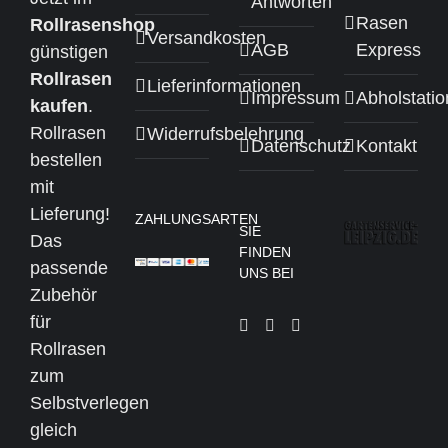
Antworten
Rasen
Rollrasenshop
Versandkosten
AGB
Express
günstigen
Rollrasen
Lieferinformationen
Impressum
Abholstati
kaufen
.
Rollrasen
Widerrufsbelehrung
Datenschutz
Kontakt
bestellen
mit
Lieferung!
ZAHLUNGSARTEN
SIE
Das
FINDEN
passende
UNS BEI
Zubehör
für
Rollrasen
zum
Selbstverlegen
gleich