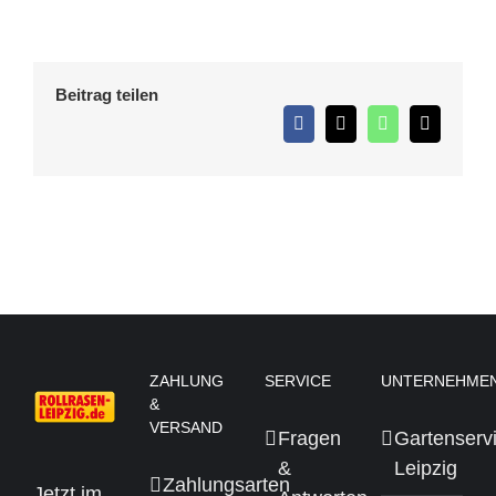
Beitrag teilen
Facebook
X
WhatsApp
E-
Mail
ZAHLUNG
SERVICE
UNTERNEHME
&
VERSAND
Fragen
Gartenserv
&
Leipzig
Zahlungsarten
Jetzt im