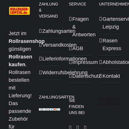
ZAHLUNG
SERVICE
UNTERNEHME
&
VERSAND
Fragen
Gartenserv
&
Leipzig
Zahlungsarten
Jetzt im
Antworten
Rasen
Rollrasenshop
Versandkosten
AGB
Express
günstigen
Rollrasen
Lieferinformationen
Impressum
Abholstati
kaufen
.
Rollrasen
Widerrufsbelehrung
Datenschutz
Kontakt
bestellen
mit
Lieferung!
ZAHLUNGSARTEN
SIE
Das
FINDEN
passende
UNS BEI
Zubehör
für