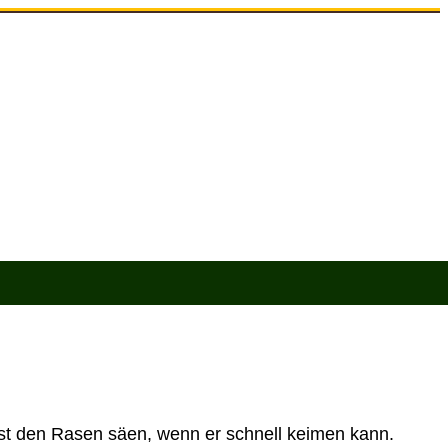
Erde & Mulch
Zubehör
Angebote
rst den Rasen säen, wenn er schnell keimen kann.