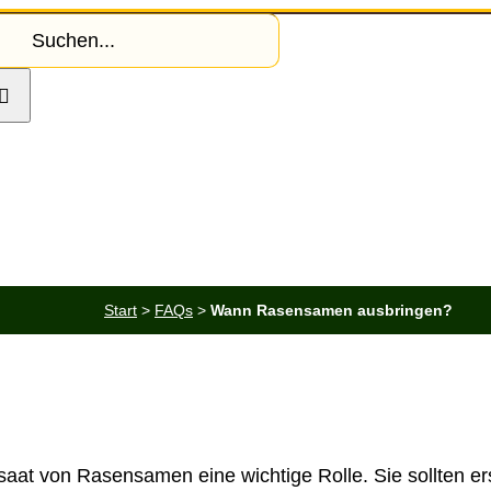
che
ch:
llrasenshop
Rollrasen
Dünger
Saatgut
Start
>
FAQs
>
Wann Rasensamen ausbringen?
saat von Rasensamen eine wichtige Rolle. Sie sollten e