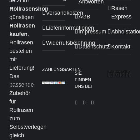
Jetzt im
Antworten
Rasen
Rollrasenshop
Versandkosten
AGB
Express
günstigen
Rollrasen
Lieferinformationen
Impressum
Abholstati
kaufen
.
Rollrasen
Widerrufsbelehrung
Datenschutz
Kontakt
bestellen
mit
Lieferung!
ZAHLUNGSARTEN
SIE
Das
FINDEN
passende
UNS BEI
Zubehör
für
Rollrasen
zum
Selbstverlegen
gleich