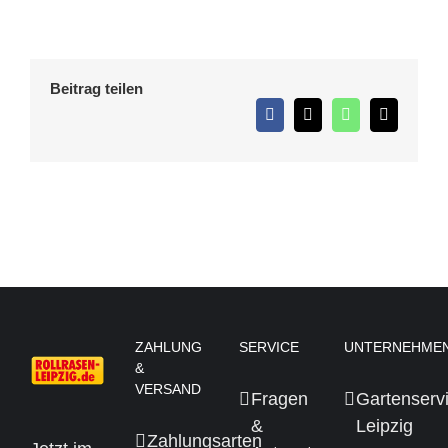
Beitrag teilen
Facebook
X
WhatsApp
E-
Mail
ZAHLUNG
SERVICE
UNTERNEHME
&
VERSAND
Fragen
Gartenserv
&
Leipzig
Zahlungsarten