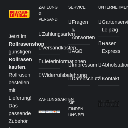
ZAHLUNG
SERVICE
UNTERNEHME
&
VERSAND
Fragen
Gartenserv
&
Leipzig
Zahlungsarten
Jetzt im
Antworten
Rasen
Rollrasenshop
Versandkosten
AGB
Express
günstigen
Rollrasen
Lieferinformationen
Impressum
Abholstati
kaufen
.
Rollrasen
Widerrufsbelehrung
Datenschutz
Kontakt
bestellen
mit
Lieferung!
ZAHLUNGSARTEN
SIE
Das
FINDEN
passende
UNS BEI
Zubehör