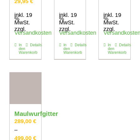
29,95
€
inkl. 19
inkl. 19
inkl. 19
%
%
%
MwSt.
MwSt.
MwSt.
zzgl.
zzgl.
zzgl.
Versandkosten
Versandkosten
Versandkoste
In
Details
In
Details
In
Details
den
den
den
Warenkorb
Warenkorb
Warenkorb
Maulwurfgitter
289,00
€
–
499,00
€