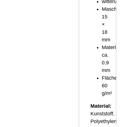
witterungs
Maschenwe
15
×
18
mm
Materialstä
ca.
0,9
mm
Flächenge
60
g/m²
Material:
Kunststoff,
Polyethylen