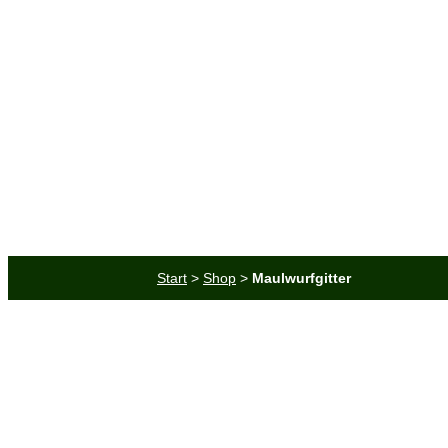
Saatgut
Erde & Mulch
Zubehör
Angebote
Start
>
Shop
>
Maulwurfgitter