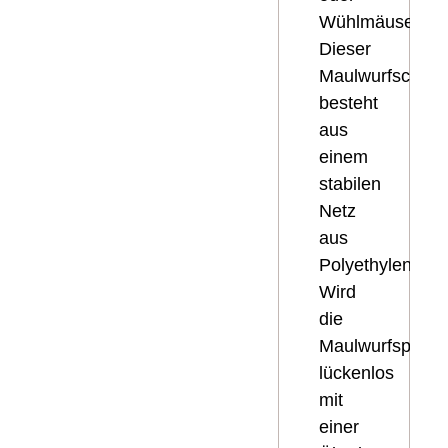
Wühlmäuse.
Dieser
Maulwurfschutz
besteht
aus
einem
stabilen
Netz
aus
Polyethylen.
Wird
die
Maulwurfsperre
lückenlos
mit
einer