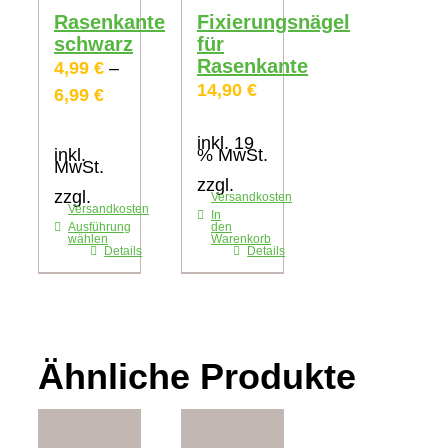
Rasenkante
Fixierungsnägel
schwarz
für
Rasenkante
4,99
€
–
14,90
€
6,99
€
inkl. 19
inkl.
% MwSt.
MwSt.
zzgl.
zzgl.
Versandkosten
Versandkosten
In
Ausführung
den
wählen
Warenkorb
Dieses
Details
Details
Produkt
weist
mehrere
Varianten
auf.
Die
Optionen
können
auf
Ähnliche Produkte
der
Produktseite
gewählt
werden