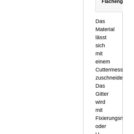
Flächengewic
Das
Material
lässt
sich
mit
einem
Cuttermesser
zuschneiden.
Das
Gitter
wird
mit
Fixierungsnägel
oder