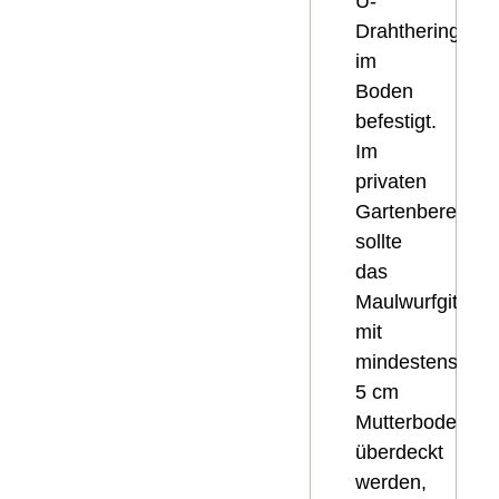
U-
Drahtheringen
im
Boden
befestigt.
Im
privaten
Gartenbereich
sollte
das
Maulwurfgitter
mit
mindestens
5 cm
Mutterboden
überdeckt
werden,