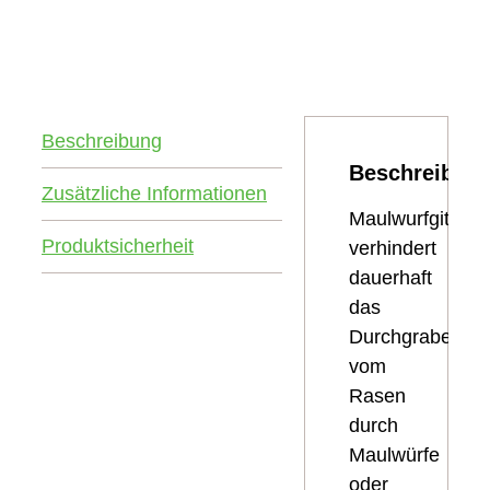
Beschreibung
Beschreibun
Zusätzliche Informationen
Maulwurfgitter
Produktsicherheit
verhindert
dauerhaft
das
Durchgraben
vom
Rasen
durch
Maulwürfe
oder