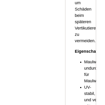
um
Schäden
beim
späteren
Vertikutieren
zu
vermeiden.
Eigenschaften:
Maulwurfsp
undurchdri
für
Maulwürfe
UV-
stabil, robu
und verrot