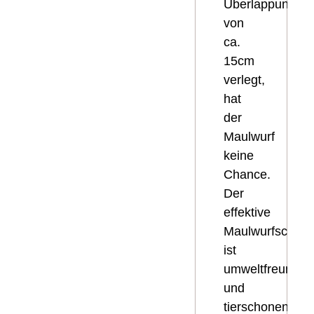
Überlappung
von
ca.
15cm
verlegt,
hat
der
Maulwurf
keine
Chance.
Der
effektive
Maulwurfschutz
ist
umweltfreundlic
und
tierschonend.