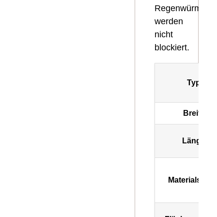
Regenwürmer
werden
nicht
blockiert.
Typ
Breite
Länge
Materialstärk