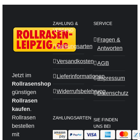
ZAHLUNG &
SERVICE
VERSAND
Fragen &
Zahlungsarten
Antworten
Versandkosten
AGB
Jetzt im
Lieferinformationen
Impressum
Rollrasenshop
Widerrufsbelehrung
günstigen
Datenschutz
Rollrasen
kaufen
.
Rollrasen
ZAHLUNGSARTEN
SIE FINDEN
bestellen
UNS BEI
mit