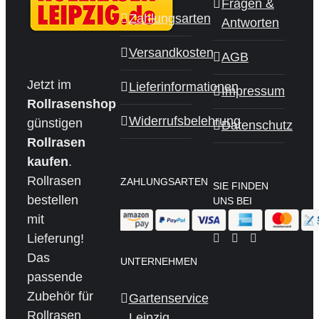
Fragen &
Zahlungsarten
Antworten
Versandkosten
AGB
Jetzt im
Lieferinformationen
Impressum
Rollrasenshop
Widerrufsbelehrung
günstigen
Datenschutz
Rollrasen
kaufen
.
Rollrasen
ZAHLUNGSARTEN
SIE FINDEN
bestellen
UNS BEI
mit
Lieferung!
Das
UNTERNEHMEN
passende
Zubehör für
Gartenservice
Rollrasen
Leipzig