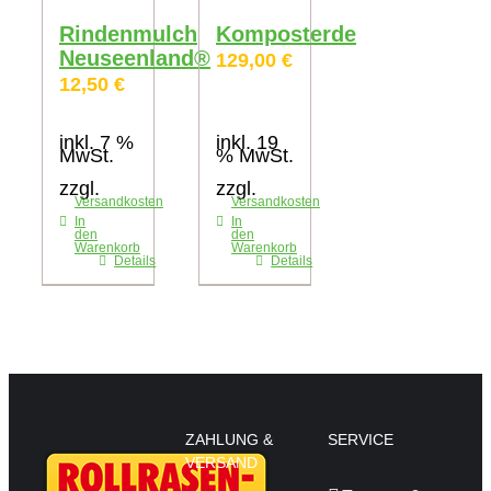
Rindenmulch
Komposterde
Neuseenland®
129,00
€
12,50
€
inkl. 7 %
inkl. 19
MwSt.
% MwSt.
zzgl.
zzgl.
Versandkosten
Versandkosten
In
In
den
den
Warenkorb
Warenkorb
Details
Details
ZAHLUNG &
SERVICE
VERSAND