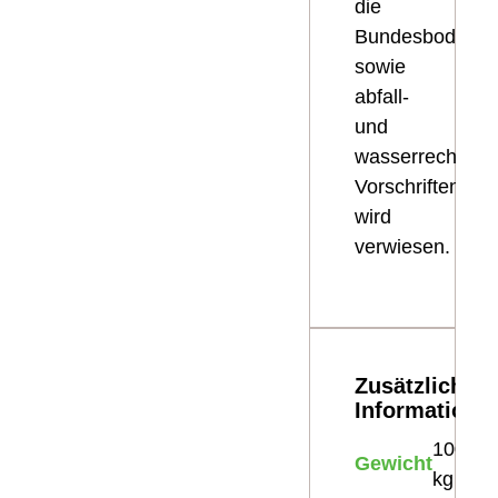
die
Bundesbodensc
sowie
abfall-
und
wasserrechtlich
Vorschriften
wird
verwiesen.
Zusätzliche
Informatione
1000
Gewicht
kg