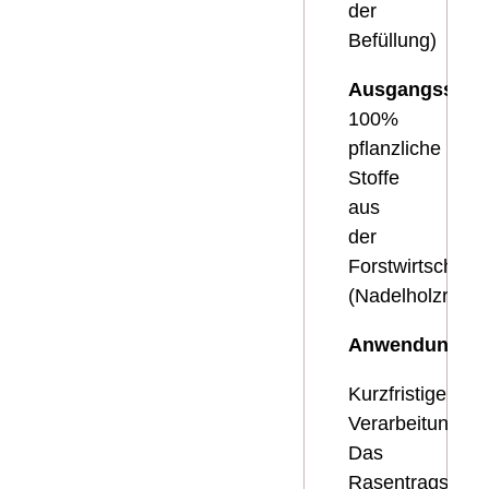
der
Befüllung)
Ausgangsstoff
100%
pflanzliche
Stoffe
aus
der
Forstwirtschaft
(Nadelholzrinde
Anwendungshi
Kurzfristige
Verarbeitung.
Das
Rasentragschich