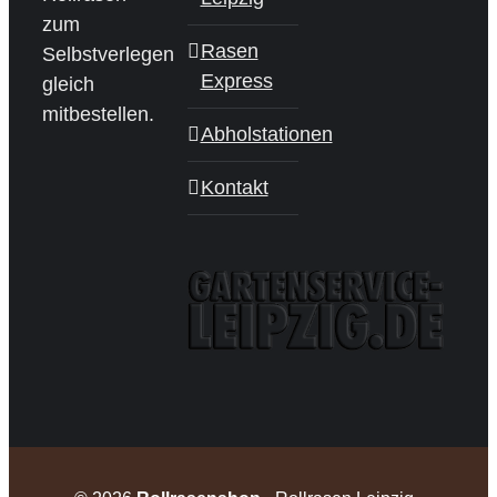
zum
Rasen
Selbstverlegen
Express
gleich
mitbestellen.
Abholstationen
Kontakt