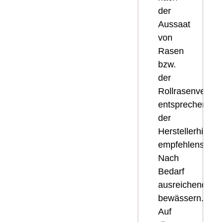
der
Aussaat
von
Rasen
bzw.
der
Rollrasenverle
entsprechend
der
Herstellerhinwe
empfehlenswert
Nach
Bedarf
ausreichend
bewässern.
Auf