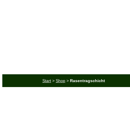
Saatgut
Erde & Mulch
Zubehör
Angebote
Start
>
Shop
>
Rasentragschicht