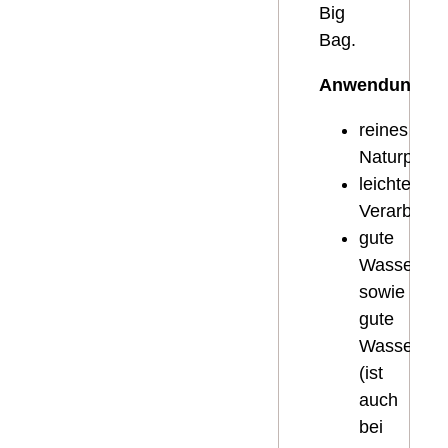
Big
Bag.
Anwendung:
reines
Naturprodu
leichte
Verarbeitu
gute
Wasserdurc
sowie
gute
Wasserspei
(ist
auch
bei