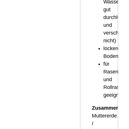
Wassersätt
gut
durchlüftet
und
verschläm
nicht)
lockere
Bodenstruk
für
Rasenansa
und
Rollrasen
geeignet
Zusammensetz
Muttererde
/