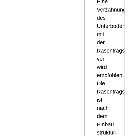
Eine
Verzahnung
des
Unterbodens
mit
der
Rasentragschic
von
wird
empfohlen.
Die
Rasentragschic
ist
nach
dem
Einbau
struktur-