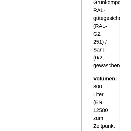
Grünkompost;
RAL-
gütegesichert
(RAL-
GZ
251) /
Sand
(0/2,
gewaschen)
Volumen:
800
Liter
(EN
12580
zum
Zeitpunkt