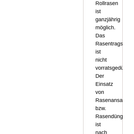
Rollrasen
ist
ganzjährig
möglich.
Das
Rasentragschich
ist
nicht
vorratsgedüngt.
Der
Einsatz
von
Rasenansaat-
bzw.
Rasendünger
ist
nach